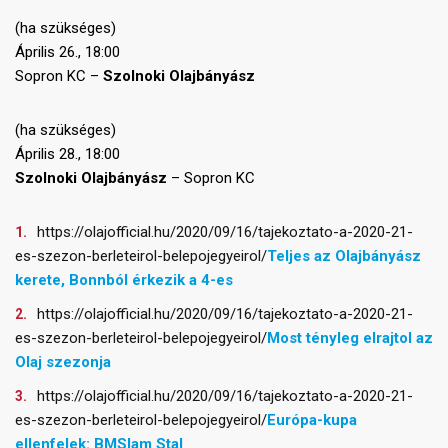
(ha szükséges)
Április 26., 18:00
Sopron KC –
Szolnoki
Olajbányász
(ha szükséges)
Április 28., 18:00
Szolnoki
Olajbányász
– Sopron KC
https://olajofficial.hu/2020/09/16/tajekoztato-a-2020-21-
es-szezon-berleteirol-belepojegyeirol/
Teljes az Olajbányász
kerete, Bonnból érkezik a 4-es
https://olajofficial.hu/2020/09/16/tajekoztato-a-2020-21-
es-szezon-berleteirol-belepojegyeirol/
Most tényleg elrajtol az
Olaj szezonja
https://olajofficial.hu/2020/09/16/tajekoztato-a-2020-21-
es-szezon-berleteirol-belepojegyeirol/
Európa-kupa
ellenfelek: BMSlam Stal