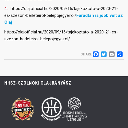
https://olajofficial.hu/2020/09/16/tajekoztato-a-2020-21-
es-szezon-berleteirol-belepojegyeirol/
Fáradtan is jobb volt az
Olaj
https://olajofficial.hu/2020/09/16/tajekoztato-a-2020-21-es-
szezon-berleteirol-belepojegyeirol/
FACEB
TWIT
EM
S
SHARE
NHSZ-SZOLNOKI OLAJBÁNYÁSZ