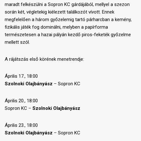
maradt felkészülni a Sopron KC gárdájából, mellyel a szezon
során két, végletekig kiélezett találkozót vívott. Ennek
megfelelően a három győzelemig tartó párharcban a kemény,
fizikális játék fog dominálni, melyben a papírforma
természetesen a hazai pályán kezdő piros-feketék győzelme
mellett szól.
A rájátszás első körének menetrendje:
Április 17., 18:00
Szolnoki Olajbányász
– Sopron KC
Április 20., 18:00
Sopron KC –
Szolnoki
Olajbányász
Április 23., 18:00
Szolnoki
Olajbányász
– Sopron KC