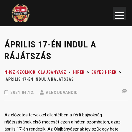
ÁPRILIS 17-ÉN INDUL A
RÁJÁTSZÁS
NHSZ-SZOLNOKI OLAJBÁNYÁSZ
>
HÍREK
>
EGYÉB HÍREK
>
ÁPRILIS 17-ÉN INDUL A RÁJÁTSZÁS
2021.04.12.
ALEX DUVANCIC
Az előzetes tervekkel ellentétben a férfi bajnokság
rájátszásának első meccsét ezen a héten szombaton, azaz
április 17-én rendezik. Az Olajbányásznak így szűk egy hete