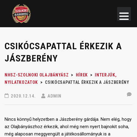
CSIKÓCSAPATTAL ÉRKEZIK A
JÁSZBERÉNY
NHSZ-SZOLNOKI OLAJBÁNYÁSZ
>
HÍREK
>
INTERJÚK,
NYILATKOZATOK
>
CSIKÓCSAPATTAL ÉRKEZIK A JÁSZBERÉNY
2020.12.14.
ADMIN
Nincs könnyű helyzetben a Jászberény gárdája. Nem elég, hogy
az Olajbányászhoz érkezik, ahol még nem nyert bajnokit soha,
még alaposan meggyengült a játékosállományuk is a