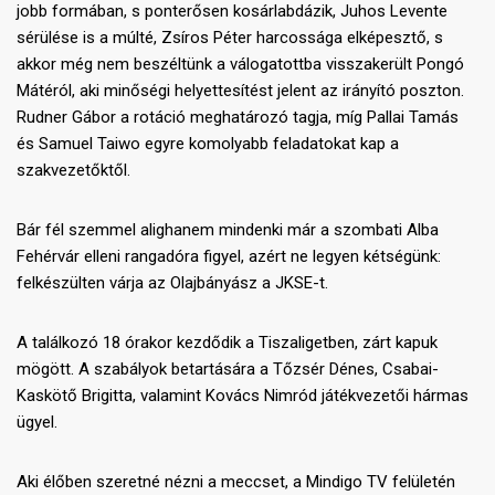
jobb formában, s ponterősen kosárlabdázik, Juhos Levente
sérülése is a múlté, Zsíros Péter harcossága elképesztő, s
akkor még nem beszéltünk a válogatottba visszakerült Pongó
Mátéról, aki minőségi helyettesítést jelent az irányító poszton.
Rudner Gábor a rotáció meghatározó tagja, míg Pallai Tamás
és Samuel Taiwo egyre komolyabb feladatokat kap a
szakvezetőktől.
Bár fél szemmel alighanem mindenki már a szombati Alba
Fehérvár elleni rangadóra figyel, azért ne legyen kétségünk:
felkészülten várja az Olajbányász a JKSE-t.
A találkozó 18 órakor kezdődik a Tiszaligetben, zárt kapuk
mögött. A szabályok betartására a Tőzsér Dénes, Csabai-
Kaskötő Brigitta, valamint Kovács Nimród játékvezetői hármas
ügyel.
Aki élőben szeretné nézni a meccset, a Mindigo TV felületén