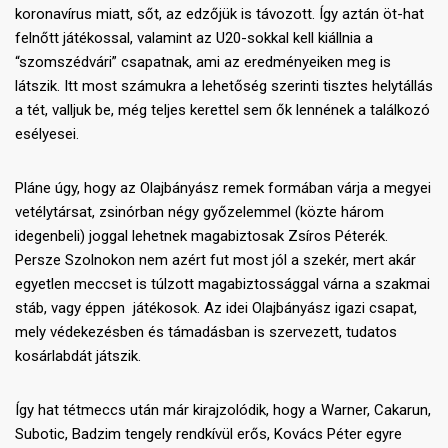
koronavírus miatt, sőt, az edzőjük is távozott. Így aztán öt-hat
felnőtt játékossal, valamint az U20-sokkal kell kiállnia a
“szomszédvári” csapatnak, ami az eredményeiken meg is
látszik. Itt most számukra a lehetőség szerinti tisztes helytállás
a tét, valljuk be, még teljes kerettel sem ők lennének a találkozó
esélyesei.
Pláne úgy, hogy az Olajbányász remek formában várja a megyei
vetélytársat, zsinórban négy győzelemmel (közte három
idegenbeli) joggal lehetnek magabiztosak Zsíros Péterék.
Persze Szolnokon nem azért fut most jól a szekér, mert akár
egyetlen meccset is túlzott magabiztossággal várna a szakmai
stáb, vagy éppen játékosok. Az idei Olajbányász igazi csapat,
mely védekezésben és támadásban is szervezett, tudatos
kosárlabdát játszik.
Így hat tétmeccs után már kirajzolódik, hogy a Warner, Cakarun,
Subotic, Badzim tengely rendkívül erős, Kovács Péter egyre