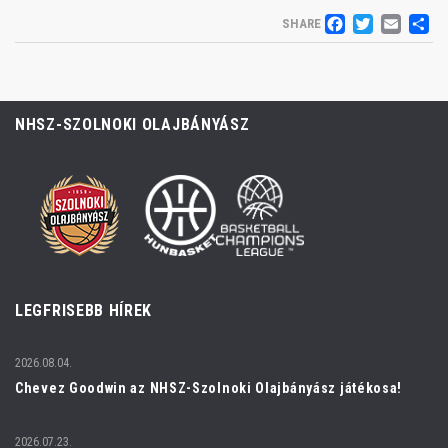
FACEB
TWIT
EM
S
SHARE
NHSZ-SZOLNOKI OLAJBÁNYÁSZ
LEGFRISEBB HÍREK
2026.08.04.
Chevez Goodwin az NHSZ-Szolnoki Olajbányász játékosa!
2026.07.23.