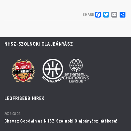
FACEB
TWIT
EM
S
SHARE
NHSZ-SZOLNOKI OLAJBÁNYÁSZ
LEGFRISEBB HÍREK
2026.08.04.
Chevez Goodwin az NHSZ-Szolnoki Olajbányász játékosa!