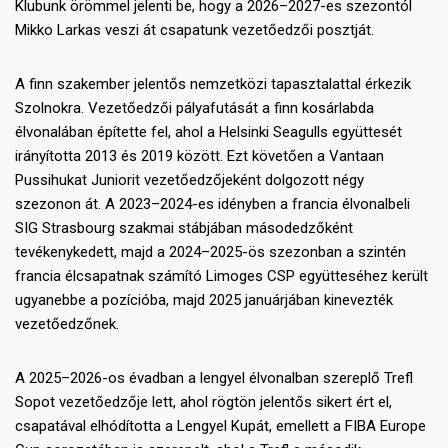
Klubunk örömmel jelenti be, hogy a 2026–2027-es szezontól
Mikko Larkas veszi át csapatunk vezetőedzői posztját.
A finn szakember jelentős nemzetközi tapasztalattal érkezik
Szolnokra. Vezetőedzői pályafutását a finn kosárlabda
élvonalában építette fel, ahol a Helsinki Seagulls együttesét
irányította 2013 és 2019 között. Ezt követően a Vantaan
Pussihukat Juniorit vezetőedzőjeként dolgozott négy
szezonon át. A 2023–2024-es idényben a francia élvonalbeli
SIG Strasbourg szakmai stábjában másodedzőként
tevékenykedett, majd a 2024–2025-ös szezonban a szintén
francia élcsapatnak számító Limoges CSP együtteséhez került
ugyanebbe a pozícióba, majd 2025 januárjában kinevezték
vezetőedzőnek.
A 2025–2026-os évadban a lengyel élvonalban szereplő Trefl
Sopot vezetőedzője lett, ahol rögtön jelentős sikert ért el,
csapatával elhódította a Lengyel Kupát, emellett a FIBA Europe