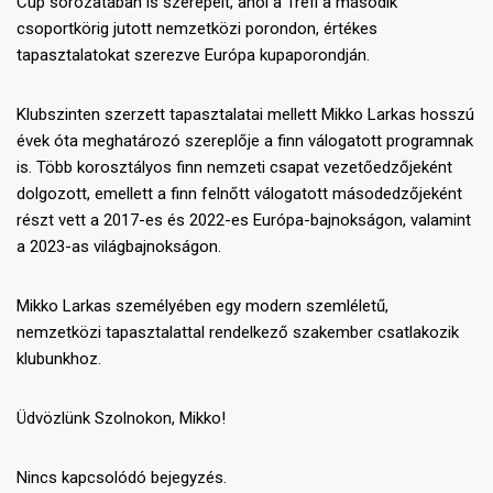
Cup sorozatában is szerepelt, ahol a Trefl a második
csoportkörig jutott nemzetközi porondon, értékes
tapasztalatokat szerezve Európa kupaporondján.
Klubszinten szerzett tapasztalatai mellett Mikko Larkas hosszú
évek óta meghatározó szereplője a finn válogatott programnak
is. Több korosztályos finn nemzeti csapat vezetőedzőjeként
dolgozott, emellett a finn felnőtt válogatott másodedzőjeként
részt vett a 2017-es és 2022-es Európa-bajnokságon, valamint
a 2023-as világbajnokságon.
Mikko Larkas személyében egy modern szemléletű,
nemzetközi tapasztalattal rendelkező szakember csatlakozik
klubunkhoz.
Üdvözlünk Szolnokon, Mikko!
Nincs kapcsolódó bejegyzés.