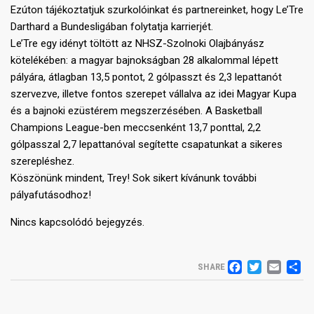
Ezúton tájékoztatjuk szurkolóinkat és partnereinket, hogy Le’Tre
Darthard a Bundesligában folytatja karrierjét.
Le’Tre egy idényt töltött az NHSZ-Szolnoki Olajbányász
kötelékében: a magyar bajnokságban 28 alkalommal lépett
pályára, átlagban 13,5 pontot, 2 gólpasszt és 2,3 lepattanót
szervezve, illetve fontos szerepet vállalva az idei Magyar Kupa
és a bajnoki ezüstérem megszerzésében. A Basketball
Champions League-ben meccsenként 13,7 ponttal, 2,2
gólpasszal 2,7 lepattanóval segítette csapatunkat a sikeres
szerepléshez.
Köszönünk mindent, Trey! Sok sikert kívánunk további
pályafutásodhoz!
Nincs kapcsolódó bejegyzés.
FACEB
TWIT
EM
S
SHARE