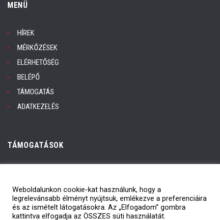
MENÜ
HÍREK
MÉRKŐZÉSEK
ELÉRHETŐSÉG
BELÉPŐ
TÁMOGATÁS
ADATKEZELÉS
TÁMOGATÁSOK
Adatkezelés
ÁSZF
Weboldalunkon cookie-kat használunk, hogy a
legrelevánsabb élményt nyújtsuk, emlékezve a preferenciáira
és az ismételt látogatásokra. Az „Elfogadom” gombra
kattintva elfogadja az ÖSSZES süti használatát.