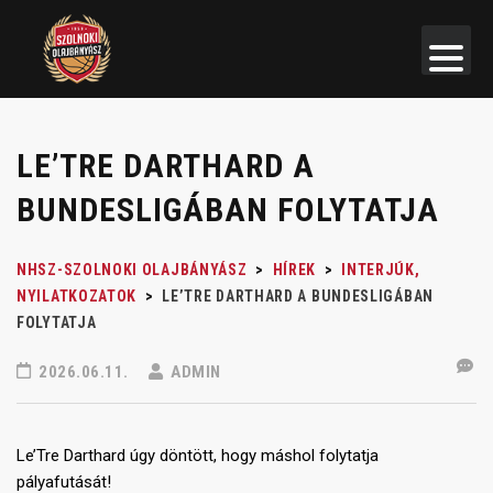
LE’TRE DARTHARD A
BUNDESLIGÁBAN FOLYTATJA
NHSZ-SZOLNOKI OLAJBÁNYÁSZ
>
HÍREK
>
INTERJÚK,
NYILATKOZATOK
>
LE’TRE DARTHARD A BUNDESLIGÁBAN
FOLYTATJA
2026.06.11.
ADMIN
Le’Tre Darthard úgy döntött, hogy máshol folytatja
pályafutását!