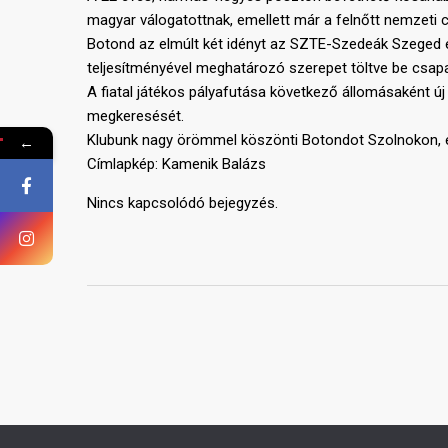
magyar válogatottnak, emellett már a felnőtt nemzeti 
Botond az elmúlt két idényt az SZTE-Szedeák Szeged eg
teljesítményével meghatározó szerepet töltve be csapa
A fiatal játékos pályafutása következő állomásaként ú
megkeresését.
Klubunk nagy örömmel köszönti Botondot Szolnokon, és
←
Címlapkép: Kamenik Balázs
Nincs kapcsolódó bejegyzés.