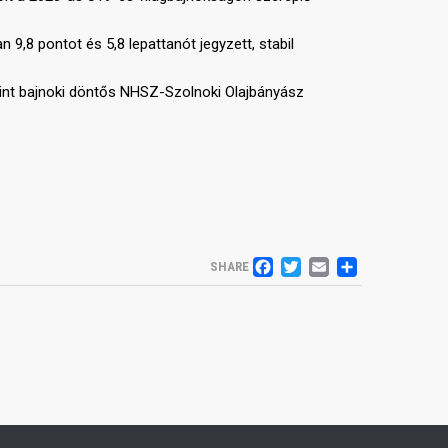
,8 pontot és 5,8 lepattanót jegyzett, stabil
amint bajnoki döntős NHSZ-Szolnoki Olajbányász
FACEBOOK
TWITTER
EMAIL
SHARE
SHARE