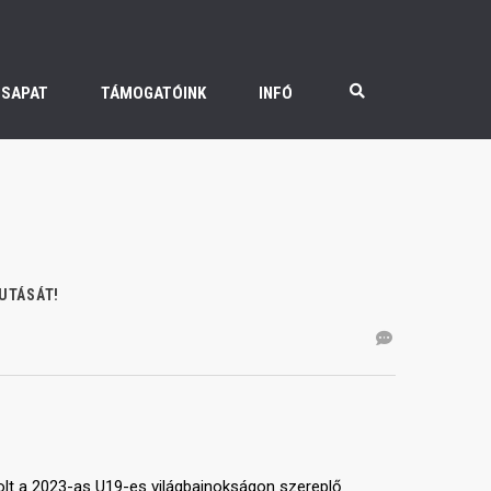
CSAPAT
TÁMOGATÓINK
INFÓ
UTÁSÁT!
olt a 2023-as U19-es világbajnokságon szereplő