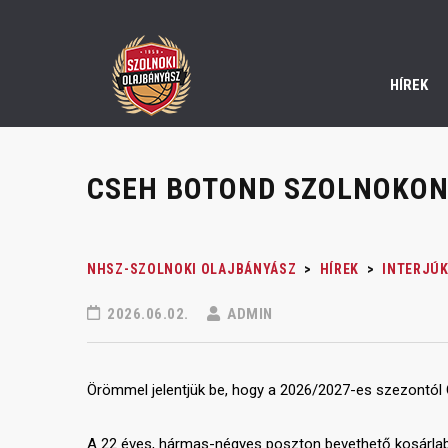
HÍREK
CSEH BOTOND SZOLNOKON 
NHSZ-SZOLNOKI OLAJBÁNYÁSZ
>
HÍREK
>
INTERJÚK
2026.06.02.
ADMIN
Örömmel jelentjük be, hogy a 2026/2027-es szezontól
A 22 éves, hármas-négyes poszton bevethető kosárlabd