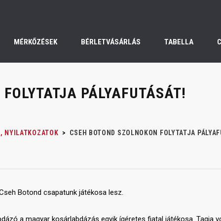
MÉRKŐZÉSEK
BÉRLETVÁSÁRLÁS
TABELLA
FOLYTATJA PÁLYAFUTÁSÁT!
, NYILATKOZATOK
>
CSEH BOTOND SZOLNOKON FOLYTATJA PÁLYAF
 Cseh Botond csapatunk játékosa lesz.
ázó a magyar kosárlabdázás egyik ígéretes fiatal játékosa. Tagja v