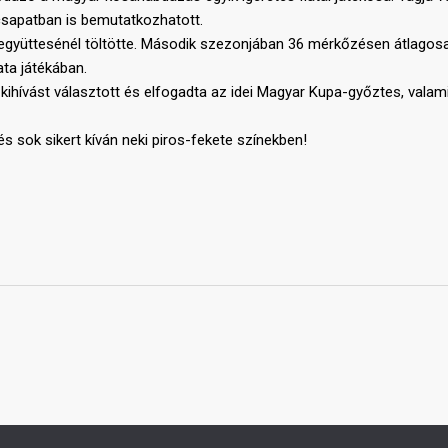
csapatban is bemutatkozhatott.
yüttesénél töltötte. Második szezonjában 36 mérkőzésen átlagosan 9
ta játékában.
j kihívást választott és elfogadta az idei Magyar Kupa-győztes, val
 sok sikert kíván neki piros-fekete színekben!