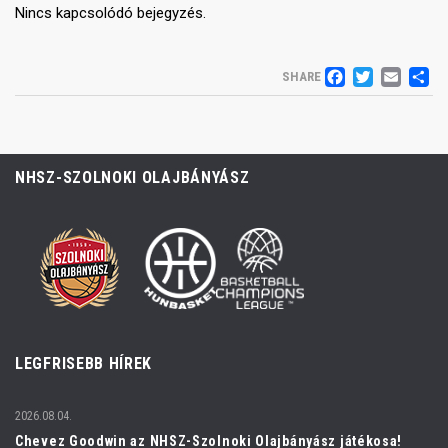
Nincs kapcsolódó bejegyzés.
FACEB
TWIT
EM
S
SHARE
NHSZ-SZOLNOKI OLAJBÁNYÁSZ
LEGFRISEBB HÍREK
2026.08.04.
Chevez Goodwin az NHSZ-Szolnoki Olajbányász játékosa!