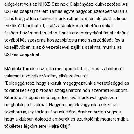
elégedett volt az NHSZ-Szolnoki Olajbányász klubvezetése. Az
U21-es csapat mellett Tamás egyre nagyobb szerepelt vállalt a
felnőtt együttes szakmai munkájában is, ezen idő alatt rutinos
edzőktől tanulhatott, s alázatának köszönhetően sokat
fejlődött számos területen. Ennek eredményeként fiatal edzőnk
további két szezonra hosszabbította meg szerződését, így a
közeljövőben is az ő vezetésével zajlik a szakmai munka az
U21-es csapatnál.
Mándoki Tamás osztotta meg gondolatait a hosszabbításról,
valamint a következő idény elképzeléseiről:
“Boldoggá tesz, hogy sikerült megegyeznünk a vezetőséggel és
további két évig biztosan szolgálhatom hőn szeretett klubbom.
Kitartó és magas minőségre törekvő munkával igyekszem
meghálálni a bizalmat. Nagyon éhesek vagyunk a sikerekre
továbbra is, így törtetni fogunk előre. Amiben biztos vagyok,
hogy a klubban dolgozó emberek és szurkolóink megteremtik a
tökéletes légkört erre! Hajrá Olaj!”