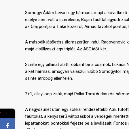
Somogyi Ádám bevarr egy hármast, majd a következő v
esélye sem volt a szerelésre, Bojan faulttal együtti z
az Olaj pontjaira. Lake közelről, Aimaq távolról pontos
A második játékrész álomszerűen indul. Radovanovic ke
majd elsüllyeszt egy triplát. Az ASE időt kér.
Szinte egy pillanat alatt robbant be a csarnok, Lukács N
a két hármas, amúgyan válaszul. Előbb Somogyitól, majd
szinte átrobog ellenfelén.
2+1, alley-oop zsák, majd Pallai Tomi dudaszós hárma
A nagyszünet után egy sokkal rendezettebb ASE futott 
←
faultokat, a kényszerű változásból a vendégek merítette
lepattanókat, pontokkal fejezte be a leválásait. Fonto