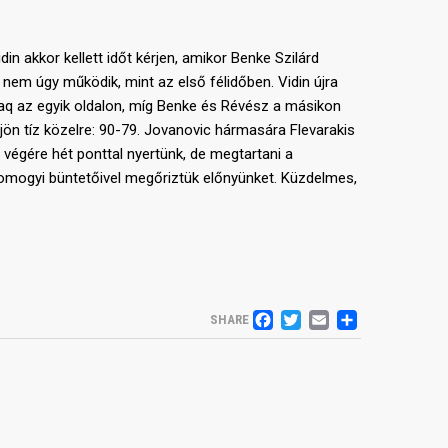
din akkor kellett időt kérjen, amikor Benke Szilárd
k nem úgy működik, mint az első félidőben. Vidin újra
maq az egyik oldalon, míg Benke és Révész a másikon
bejön tíz közelre: 90-79. Jovanovic hármasára Flevarakis
végére hét ponttal nyertünk, de megtartani a
Somogyi büntetőivel megőriztük előnyünket. Küzdelmes,
FACEBOOK
TWITTER
EMAIL
SHARE
SHARE