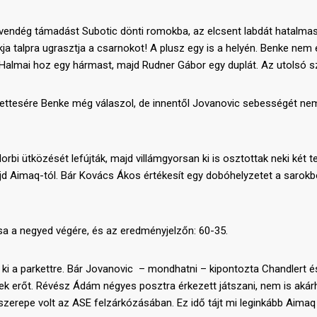
endég támadást Subotic dönti romokba, az elcsent labdát hatalmas 
sákja talpra ugrasztja a csarnokot! A plusz egy is a helyén. Benke n
, Halmai hoz egy hármast, majd Rudner Gábor egy duplát. Az utolsó sz
ttesére Benke még válaszol, de innentől Jovanovic sebességét nem tu
orbi ütközését lefújták, majd villámgyorsan ki is osztottak neki két t
 Aimaq-tól. Bár Kovács Ákos értékesít egy dobóhelyzetet a sarokból,
sa a negyed végére, és az eredményjelzőn: 60-35.
ki a parkettre. Bár Jovanovic – mondhatni – kipontozta Chandlert é
k erőt. Révész Ádám négyes posztra érkezett játszani, nem is akárhog
s szerepe volt az ASE felzárkózásában. Ez idő tájt mi leginkább Aimaq