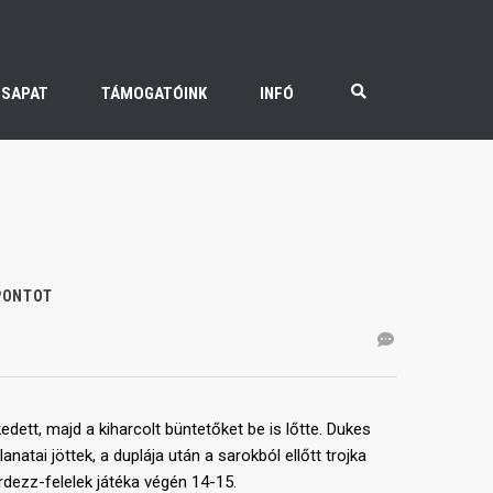
CSAPAT
TÁMOGATÓINK
INFÓ
PONTOT
dett, majd a kiharcolt büntetőket be is lőtte. Dukes
atai jöttek, a duplája után a sarokból ellőtt trojka
érdezz-felelek játéka végén 14-15.