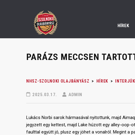
HÍREK
PARÁZS MECCSEN TARTOTT
NHSZ-SZOLNOKI OLAJBÁNYÁSZ
>
HÍREK
>
INTERJÚK
2025.03.17.
ADMIN
Lukács Norbi sarok hármasával nyitottunk, majd Aimaq k
jegyzett egy kettest, majd Lake húzott egy alley-oop-ot,
faulttal együtt jó, plusz egy jöhet a vonalról. Megint a