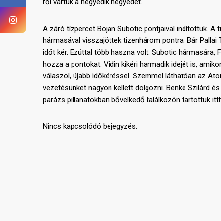
ről vártuk a negyedik negyedet.
A záró tízpercet Bojan Subotic pontjaival indítottuk. A 
hármasával visszajöttek tizenhárom pontra. Bár Pallai T
időt kér. Ezúttal több haszna volt. Subotic hármasára
hozza a pontokat. Vidin kikéri harmadik idejét is, amiko
válaszol, újabb időkéréssel. Szemmel láthatóan az Atom
vezetésünket nagyon kellett dolgozni. Benke Szilárd 
parázs pillanatokban bővelkedő találkozón tartottuk itt
Nincs kapcsolódó bejegyzés.