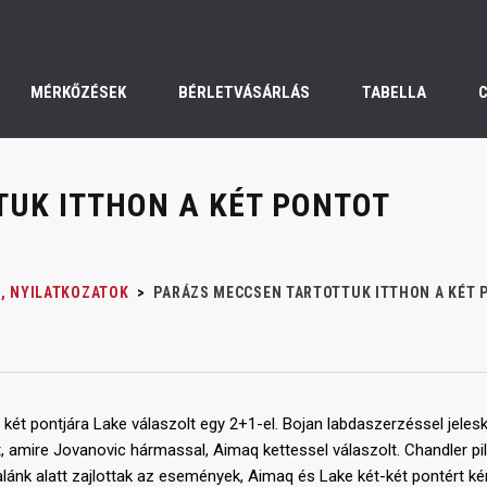
MÉRKŐZÉSEK
BÉRLETVÁSÁRLÁS
TABELLA
UK ITTHON A KÉT PONTOT
, NYILATKOZATOK
>
PARÁZS MECCSEN TARTOTTUK ITTHON A KÉT 
ét pontjára Lake válaszolt egy 2+1-el. Bojan labdaszerzéssel jeleske
 amire Jovanovic hármassal, Aimaq kettessel válaszolt. Chandler pillan
 palánk alatt zajlottak az események, Aimaq és Lake két-két pontért k