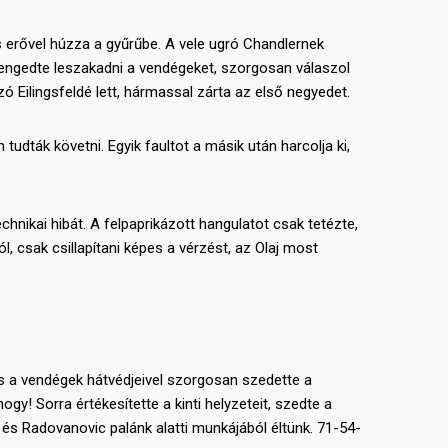
erővel húzza a gyűrűbe. A vele ugró Chandlernek
em engedte leszakadni a vendégeket, szorgosan válaszol
ó Eilingsfeldé lett, hármassal zárta az első negyedet.
dták követni. Egyik faultot a másik után harcolja ki,
echnikai hibát. A felpaprikázott hangulatot csak tetézte,
 csak csillapítani képes a vérzést, az Olaj most
s a vendégek hátvédjeivel szorgosan szedette a
y! Sorra értékesítette a kinti helyzeteit, szedte a
 és Radovanovic palánk alatti munkájából éltünk. 71-54-