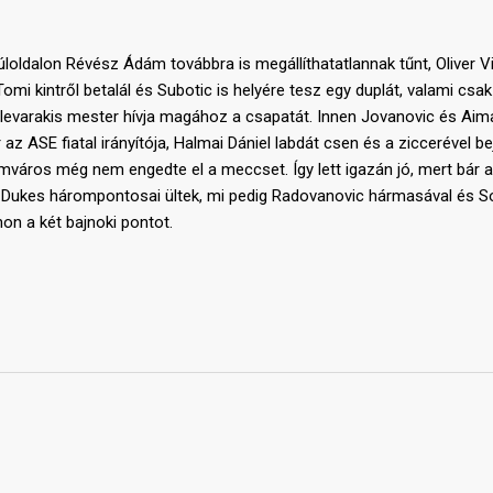
túloldalon Révész Ádám továbbra is megállíthatatlannak tűnt, Oliver Vi
omi kintről betalál és Subotic is helyére tesz egy duplát, valami csa
, Flevarakis mester hívja magához a csapatát. Innen Jovanovic és Ai
r az ASE fiatal irányítója, Halmai Dániel labdát csen és a ziccerével 
város még nem engedte el a meccset. Így lett igazán jó, mert bár a 
és Dukes hárompontosai ültek, mi pedig Radovanovic hármasával és 
hon a két bajnoki pontot.