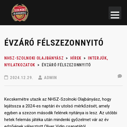
ÉVZÁRÓ FÉLSZEZONNYITÓ
NHSZ-SZOLNOKI OLAJBÁNYÁSZ
>
HÍREK
>
INTERJÚK,
NYILATKOZATOK
>
ÉVZÁRÓ FÉLSZEZONNYITÓ
2024.12.29.
ADMIN
Kecskemétre utazik az NHSZ-Szolnoki Olajbányász, hogy
lejátssza a 2024-es naptári év utolsó mérkőzését, amely
egyben a szezon második felének nyitánya is lesz. Az utóbbi
hetek felemás játéka után mindenki győzelmet vár az év
edzőjének választott Oliver Vidin csapatától.