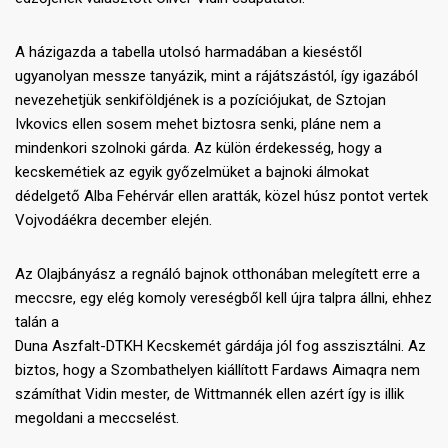
A házigazda a tabella utolsó harmadában a kieséstől
ugyanolyan messze tanyázik, mint a rájátszástól, így igazából
nevezehetjük senkiföldjének is a pozíciójukat, de Sztojan
Ivkovics ellen sosem mehet biztosra senki, pláne nem a
mindenkori szolnoki gárda. Az külön érdekesség, hogy a
kecskemétiek az egyik győzelmüket a bajnoki álmokat
dédelgető Alba Fehérvár ellen aratták, közel húsz pontot vertek
Vojvodáékra december elején.
Az Olajbányász a regnáló bajnok otthonában melegített erre a
meccsre, egy elég komoly vereségből kell újra talpra állni, ehhez
talán a
Duna Aszfalt-DTKH Kecskemét gárdája jól fog asszisztálni. Az
biztos, hogy a Szombathelyen kiállított Fardaws Aimaqra nem
számíthat Vidin mester, de Wittmannék ellen azért így is illik
megoldani a meccselést.