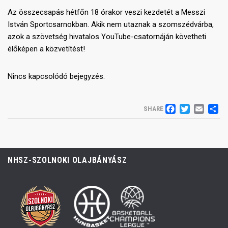
Az összecsapás hétfőn 18 órakor veszi kezdetét a Messzi
István Sportcsarnokban. Akik nem utaznak a szomszédvárba,
azok a szövetség hivatalos YouTube-csatornáján követheti
élőképen a közvetítést!
Nincs kapcsolódó bejegyzés.
FACEB
TWIT
EM
S
SHARE
NHSZ-SZOLNOKI OLAJBÁNYÁSZ