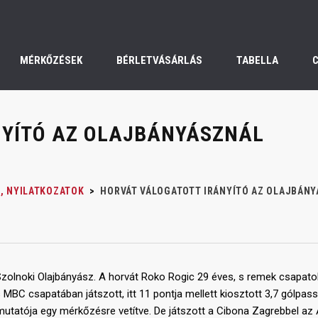
MÉRKŐZÉSEK
BÉRLETVÁSÁRLÁS
TABELLA
NYÍTÓ AZ OLAJBÁNYÁSZNÁL
, NYILATKOZATOK
>
HORVÁT VÁLOGATOTT IRÁNYÍTÓ AZ OLAJBÁN
 Szolnoki Olajbányász. A horvát Roko Rogic 29 éves, s remek csapatok
BC csapatában játszott, itt 11 pontja mellett kiosztott 3,7 gólpass
a mutatója egy mérkőzésre vetítve. De játszott a Cibona Zagrebbel az