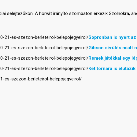
piai selejtezőkön. A horvát irányító szombaton érkezik Szolnokra, ah
20-21-es-szezon-berleteirol-belepojegyeirol/
Sopronban is nyert az
20-21-es-szezon-berleteirol-belepojegyeirol/
Gibson sérülés miatt 
20-21-es-szezon-berleteirol-belepojegyeirol/
Remek játékkal egy lép
20-21-es-szezon-berleteirol-belepojegyeirol/
Két tornára is elutazi
21-es-szezon-berleteirol-belepojegyeirol/