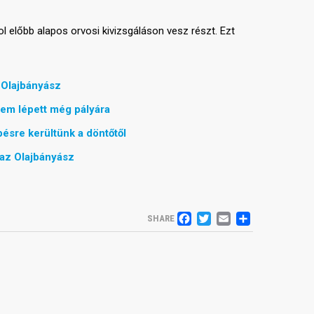
ol előbb alapos orvosi kivizsgáláson vesz részt. Ezt
 Olajbányász
nem lépett még pályára
ésre kerültünk a döntőtől
k az Olajbányász
FACEBOOK
TWITTER
EMAIL
SHARE
SHARE