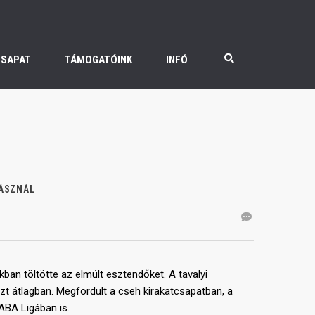
CSAPAT
TÁMOGATÓINK
INFÓ
YÁSZNÁL
ban töltötte az elmúlt esztendőket. A tavalyi
zt átlagban. Megfordult a cseh kirakatcsapatban, a
 ABA Ligában is.