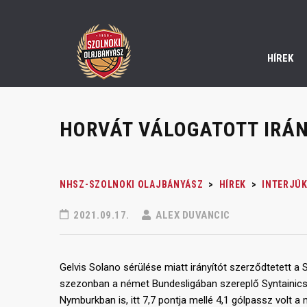
HÍREK
HORVÁT VÁLOGATOTT IRÁ
NHSZ-SZOLNOKI OLAJBÁNYÁSZ
>
HÍREK
>
INTERJÚK
2021.09.17.
ALEX DUVANCIC
Gelvis Solano sérülése miatt irányítót szerződtetett a
szezonban a német Bundesligában szereplő Syntainics M
Nymburkban is, itt 7,7 pontja mellé 4,1 gólpassz volt 